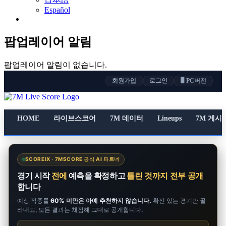
Español
팝업레이어 알림
팝업레이어 알림이 없습니다.
회원가입
로그인
🖥 PC버전
HOME
라이브스코어
7M 데이터
Lineups
7M 게시
SCOREIX · 7MSCORE 공식 AI 파트너
경기 시작
전에
예측을 확정하고
틀린 것까지 전부 공개
합니다
예상 적중률
60% 미만은 아예 추천하지 않습니다.
확신 있는 경기만 골
라내고, 모든 결과는 채점해 그대로 공개합니다.