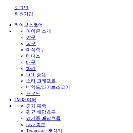
로그인
회원가입
라이브스코어
아이콘 소개
야구
농구
미식축구
테니스
배구
하키
LOL 중계
스타 크래프트
네임드/라이브스코어
프로토
7M 데이터
경기 예측
평균 배당흐름
경기중 배당흐름
Live 총론
Totomaster 분석기