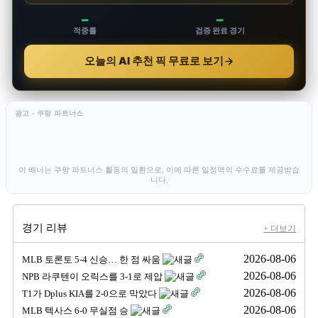
–
–
적중률
검증 완료 경기
오늘의 AI 추천 픽 무료로 보기
광고 · 쿠팡 파트너스
이 배너는 쿠팡 파트너스 활동의 일환으로, 이에 따른 일정액의 수수료를 제공받습
니다.
경기 리뷰
+ 더보기
2026-08-06
MLB 토론토 5-4 신승… 한 점 싸움
2026-08-06
NPB 라쿠텐이 오릭스를 3-1로 제압
2026-08-06
T1가 Dplus KIA를 2-0으로 막았다
2026-08-06
MLB 텍사스 6-0 무실점 승