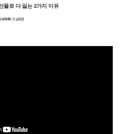
 선물로 다 잃는 2가지 이유
0,409회
댓글
0건