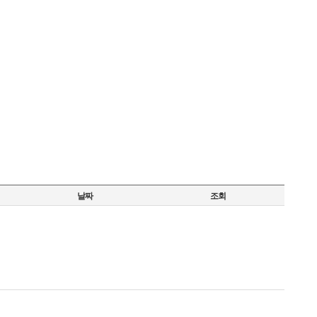
날짜
조회