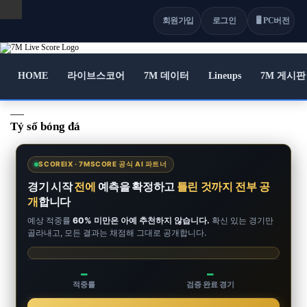
회원가입
로그인
🖥 PC버전
HOME
라이브스코어
7M 데이터
Lineups
7M 게시판
Tỷ số bóng đá
SCOREIX · 7MSCORE 공식 AI 파트너
경기 시작
전에
예측을 확정하고
틀린 것까지 전부 공
개
합니다
예상 적중률
60% 미만은 아예 추천하지 않습니다.
확신 있는 경기만
골라내고, 모든 결과는 채점해 그대로 공개합니다.
–
–
적중률
검증 완료 경기